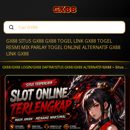
GX88
SITUS GX88
GX88 TOGEL
LINK GX88
TOGEL
RESMI
MIX PARLAY
TOGEL ONLINE
ALTERNATIF GX88
LINK GX88
GX88
/
GX88 LOGIN
/
GX88 DAFTAR
/
SITUS GX88
/
GX88 ALTERNATIF
/
GX88 > Situs Gacor dengan KemenanganTinggi & Keuntungan Tanpa Batas