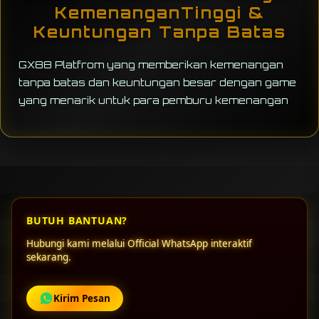
KemenanganTinggi &
Keuntungan Tanpa Batas
GX88 Platfrom yang memberikan kemenangan
tanpa batas dan keuntungan besar dengan game
yang menarik untuk para pemburu kemenangan
BUTUH BANTUAN?
Hubungi kami melalui Official WhatsApp interaktif
sekarang.
Kirim Pesan