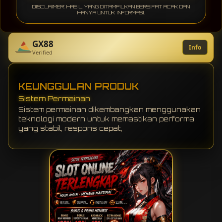
DISCLAIMER: HASIL YANG DITAMPILKAN BERSIFAT ACAK DAN
HANYA UNTUK INFORMASI.
GX88
Info
Verified
KEUNGGULAN PRODUK
Sistem Permainan
Sistem permainan dikembangkan menggunakan
teknologi modern untuk memastikan performa
yang stabil, respons cepat,