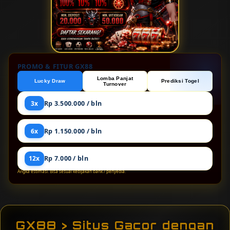
PROMO & FITUR GX88
Lomba Panjat
Lucky Draw
Prediksi Togel
Turnover
3x
Rp 3.500.000 / bln
6x
Rp 1.150.000 / bln
12x
Rp 7.000 / bln
Angka estimasi. Bisa sesuai kebijakan bank / penyedia.
GX88 > Situs Gacor dengan