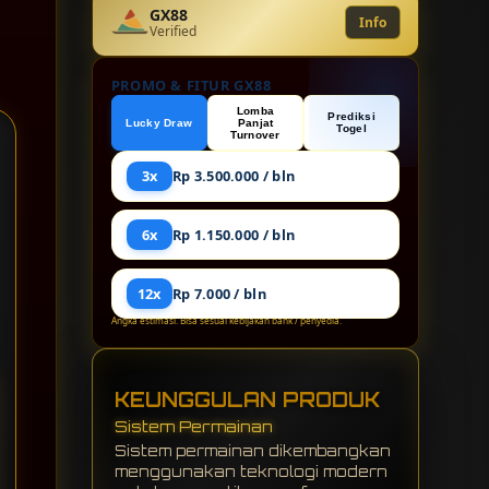
GX88
Info
Verified
PROMO & FITUR GX88
Lomba
Prediksi
Lucky Draw
Panjat
Togel
Turnover
3x
Rp 3.500.000 / bln
6x
Rp 1.150.000 / bln
12x
Rp 7.000 / bln
Angka estimasi. Bisa sesuai kebijakan bank / penyedia.
KEUNGGULAN PRODUK
Layanan Bantuan
Tim layanan bantuan siap
memberikan dukungan kepada