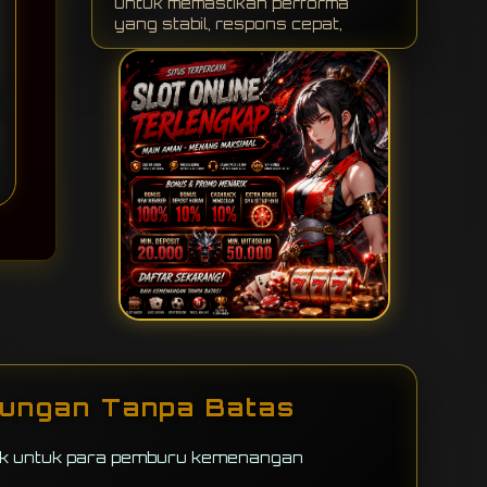
pengguna dalam menyelesaikan
berbagai kendala maupun
pertanyaan terkait platform.
tungan Tanpa Batas
ik untuk para pemburu kemenangan