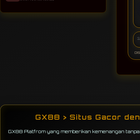
3
DI
GX88 > Situs Gacor de
GX88 Platfrom yang memberikan kemenangan tanpa 