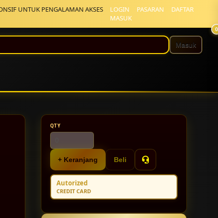
PONSIF UNTUK PENGALAMAN AKSES
LOGIN
PASARAN
DAFTAR
MASUK
0
Masuk
QTY
+ Keranjang
Beli
Autorized
CREDIT CARD