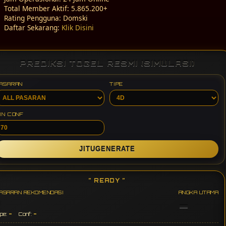
Total Member Aktif: 5.865.200+
Rating Pengguna: Domski
Daftar Sekarang:
Klik Disini
PREDIKSI TOGEL RESMI (SIMULASI)
ASARAN
TIPE
IN CONF
JITU
GENERATE
” READY ”
ASARAN REKOMENDASI
ANGKA UTAMA
-
-
-
pe:
Conf: