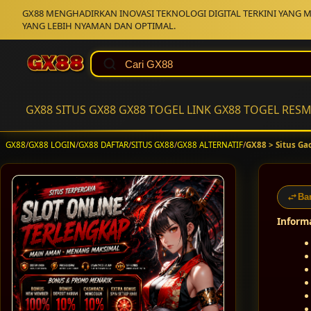
GX88 MENGHADIRKAN INOVASI TEKNOLOGI DIGITAL TERKINI YANG
YANG LEBIH NYAMAN DAN OPTIMAL.
GX88
SITUS GX88
GX88 TOGEL
LINK GX88
TOGEL RESM
GX88
/
GX88 LOGIN
/
GX88 DAFTAR
/
SITUS GX88
/
GX88 ALTERNATIF
/
GX88 > Situs G
Ba
Inform