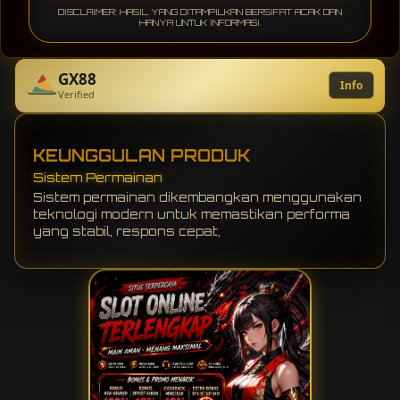
DISCLAIMER: HASIL YANG DITAMPILKAN BERSIFAT ACAK DAN
HANYA UNTUK INFORMASI.
GX88
Info
Verified
KEUNGGULAN PRODUK
Sistem Permainan
Sistem permainan dikembangkan menggunakan
teknologi modern untuk memastikan performa
yang stabil, respons cepat,