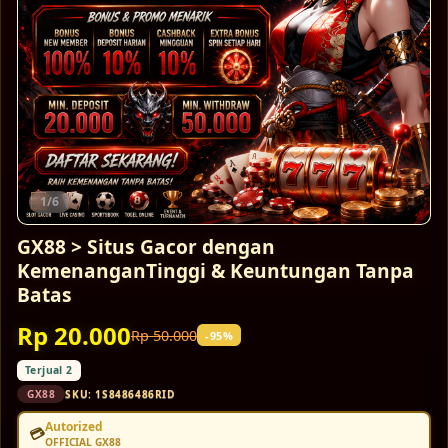
1/6
GX88 > Situs Gacor dengan
KemenanganTinggi & Keuntungan Tanpa
Batas
Rp 20.000
Rp 50.000
-95%
Terjual 2
GX88
SKU:
1S8486486RID
Autorized
💳
OFFICIAL GX88