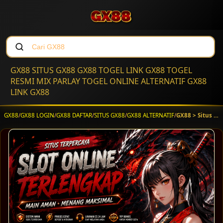
GX88
SITUS GX88
GX88 TOGEL
LINK GX88
TOGEL
RESMI
MIX PARLAY
TOGEL ONLINE
ALTERNATIF GX88
LINK GX88
GX88
/
GX88 LOGIN
/
GX88 DAFTAR
/
SITUS GX88
/
GX88 ALTERNATIF
/
GX88 > Situs Gacor dengan KemenanganTinggi & Keuntungan Tanpa Batas