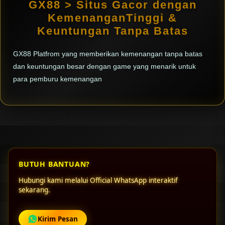
GX88 > Situs Gacor dengan
KemenanganTinggi &
Keuntungan Tanpa Batas
GX88 Platfrom yang memberikan kemenangan tanpa batas
dan keuntungan besar dengan game yang menarik untuk
para pemburu kemenangan
BUTUH BANTUAN?
Hubungi kami melalui Official WhatsApp interaktif
sekarang.
Kirim Pesan