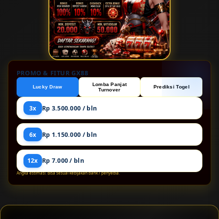
PROMO & FITUR GX88
Lomba Panjat
Lucky Draw
Prediksi Togel
Turnover
3x
Rp 3.500.000 / bln
6x
Rp 1.150.000 / bln
12x
Rp 7.000 / bln
Angka estimasi. Bisa sesuai kebijakan bank / penyedia.