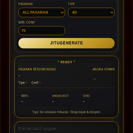
PASARAN
TIPE
MIN CONF
JITU
GENERATE
” READY ”
PASARAN REKOMENDASI
ANGKA UTAMA
-
-
-
-
Tipe:
Conf:
BBFS
ANGKA IKUT
SHIO
-
-
-
Tips: Ini simulasi hiburan. Tetap bijak & disiplin.
3 Alternatif Angka