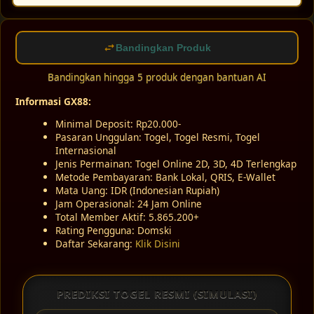
Bandingkan Produk
Bandingkan hingga 5 produk dengan bantuan AI
Informasi GX88:
Minimal Deposit: Rp20.000-
Pasaran Unggulan: Togel, Togel Resmi, Togel
Internasional
Jenis Permainan: Togel Online 2D, 3D, 4D Terlengkap
Metode Pembayaran: Bank Lokal, QRIS, E-Wallet
Mata Uang: IDR (Indonesian Rupiah)
Jam Operasional: 24 Jam Online
Total Member Aktif: 5.865.200+
Rating Pengguna: Domski
Daftar Sekarang:
Klik Disini
PREDIKSI TOGEL RESMI (SIMULASI)