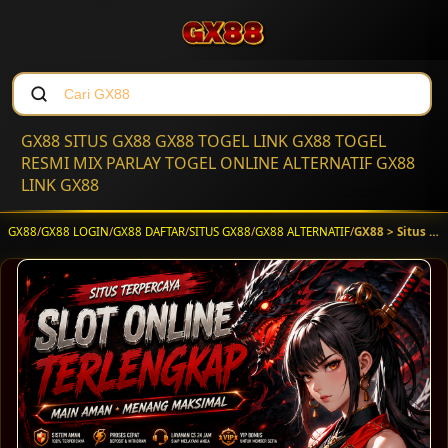
GX88
SITUS GX88
GX88 TOGEL
LINK GX88
TOGEL
RESMI
MIX PARLAY
TOGEL ONLINE
ALTERNATIF GX88
LINK GX88
GX88
/
GX88 LOGIN
/
GX88 DAFTAR
/
SITUS GX88
/
GX88 ALTERNATIF
/
GX88 > Situs Gacor dengan KemenanganTinggi & Keuntungan Tanpa Batas