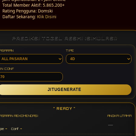
Total Member Aktif: 5.865.200+
Rating Pengguna: Domski
Daftar Sekarang:
Klik Disini
PREDIKSI TOGEL RESMI (SIMULASI)
ASARAN
TIPE
IN CONF
JITU
GENERATE
” READY ”
ASARAN REKOMENDASI
ANGKA UTAMA
-
-
-
pe:
Conf: