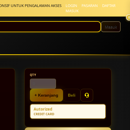
PONSIF UNTUK PENGALAMAN AKSES
LOGIN
PASARAN
DAFTAR
MASUK
0
Masuk
QTY
+ Keranjang
Beli
Autorized
CREDIT CARD