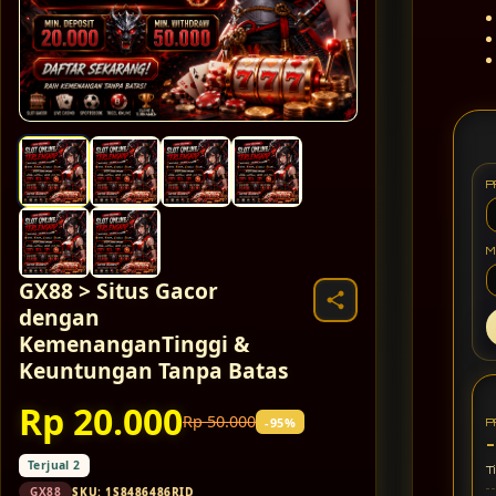
P
M
GX88 > Situs Gacor
dengan
KemenanganTinggi &
Keuntungan Tanpa Batas
Rp 20.000
Rp 50.000
-95%
P
-
Terjual 2
Ti
GX88
SKU:
1S8486486RID