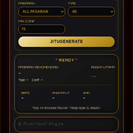
PASARAN
TIPE
MIN CONF
JITU
GENERATE
” READY ”
PASARAN REKOMENDASI
ANGKA UTAMA
-
-
-
-
Tipe:
Conf:
BBFS
ANGKA IKUT
SHIO
-
-
-
Tips: Ini simulasi hiburan. Tetap bijak & disiplin.
3 Alternatif Angka