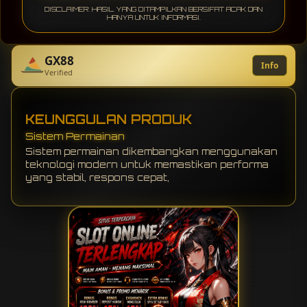
DISCLAIMER: HASIL YANG DITAMPILKAN BERSIFAT ACAK DAN
HANYA UNTUK INFORMASI.
GX88
Info
Verified
KEUNGGULAN PRODUK
Sistem Permainan
Sistem permainan dikembangkan menggunakan
teknologi modern untuk memastikan performa
yang stabil, respons cepat,