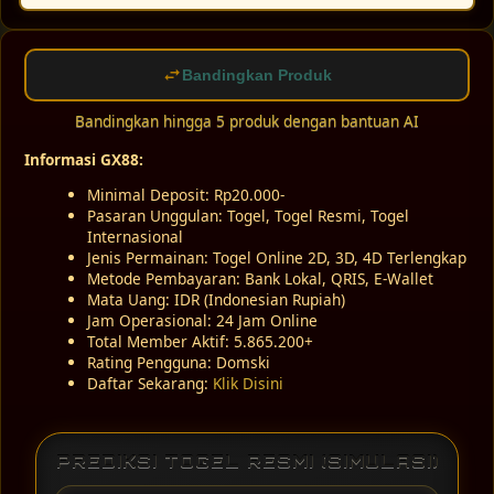
Bandingkan Produk
Bandingkan hingga 5 produk dengan bantuan AI
Informasi GX88:
Minimal Deposit: Rp20.000-
Pasaran Unggulan: Togel, Togel Resmi, Togel
Internasional
Jenis Permainan: Togel Online 2D, 3D, 4D Terlengkap
Metode Pembayaran: Bank Lokal, QRIS, E-Wallet
Mata Uang: IDR (Indonesian Rupiah)
Jam Operasional: 24 Jam Online
Total Member Aktif: 5.865.200+
Rating Pengguna: Domski
Daftar Sekarang:
Klik Disini
PREDIKSI TOGEL RESMI (SIMULASI)