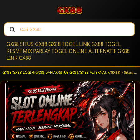
GX88
SITUS GX88
GX88 TOGEL
LINK GX88
TOGEL
RESMI
MIX PARLAY
TOGEL ONLINE
ALTERNATIF GX88
LINK GX88
GX88
/
GX88 LOGIN
/
GX88 DAFTAR
/
SITUS GX88
/
GX88 ALTERNATIF
/
GX88 > Situs Gacor dengan KemenanganTinggi & Keuntungan Tanpa Batas