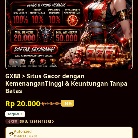
1/6
GX88 > Situs Gacor dengan
KemenanganTinggi & Keuntungan Tanpa
Batas
Rp 20.000
Rp 50.000
-95%
Terjual 2
GX88
SKU:
1S8486486RID
Autorized
💳
OFFICIAL GX88