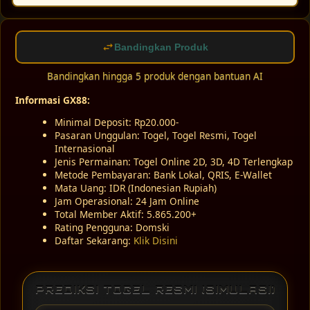
Bandingkan Produk
Bandingkan hingga 5 produk dengan bantuan AI
Informasi GX88:
Minimal Deposit: Rp20.000-
Pasaran Unggulan: Togel, Togel Resmi, Togel
Internasional
Jenis Permainan: Togel Online 2D, 3D, 4D Terlengkap
Metode Pembayaran: Bank Lokal, QRIS, E-Wallet
Mata Uang: IDR (Indonesian Rupiah)
Jam Operasional: 24 Jam Online
Total Member Aktif: 5.865.200+
Rating Pengguna: Domski
Daftar Sekarang:
Klik Disini
PREDIKSI TOGEL RESMI (SIMULASI)