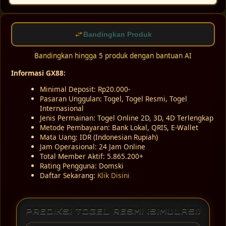
Bandingkan Produk
Bandingkan hingga 5 produk dengan bantuan AI
Informasi GX88:
Minimal Deposit: Rp20.000-
Pasaran Unggulan: Togel, Togel Resmi, Togel
Internasional
Jenis Permainan: Togel Online 2D, 3D, 4D Terlengkap
Metode Pembayaran: Bank Lokal, QRIS, E-Wallet
Mata Uang: IDR (Indonesian Rupiah)
Jam Operasional: 24 Jam Online
Total Member Aktif: 5.865.200+
Rating Pengguna: Domski
Daftar Sekarang:
Klik Disini
PREDIKSI TOGEL RESMI (SIMULASI)