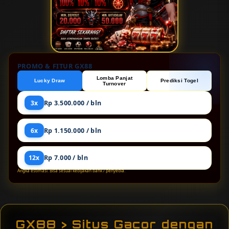
PROMO & FITUR GX88
Lomba Panjat
Lucky Draw
Prediksi Togel
Turnover
3x
Rp 3.500.000 / bln
6x
Rp 1.150.000 / bln
12x
Rp 7.000 / bln
Angka estimasi. Bisa sesuai kebijakan bank / penyedia.
GX88 > Situs Gacor dengan