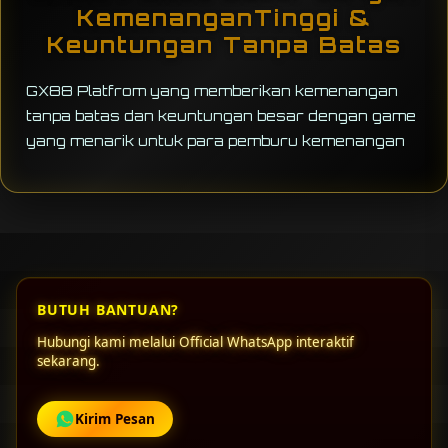
KemenanganTinggi &
Keuntungan Tanpa Batas
GX88 Platfrom yang memberikan kemenangan
tanpa batas dan keuntungan besar dengan game
yang menarik untuk para pemburu kemenangan
BUTUH BANTUAN?
Hubungi kami melalui Official WhatsApp interaktif
sekarang.
Kirim Pesan