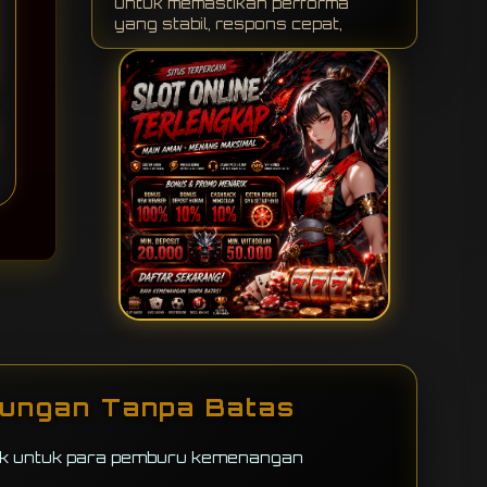
untuk memastikan performa
yang stabil, respons cepat,
tungan Tanpa Batas
ik untuk para pemburu kemenangan