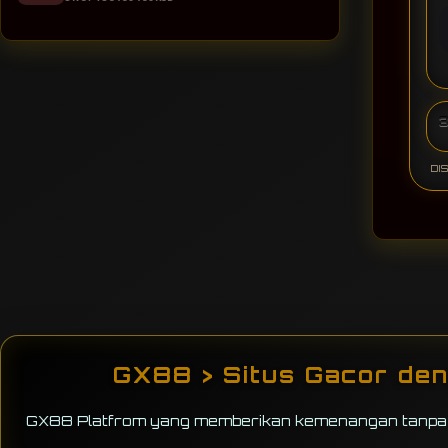
3
DI
GX88 > Situs Gacor de
GX88 Platfrom yang memberikan kemenangan tanpa 