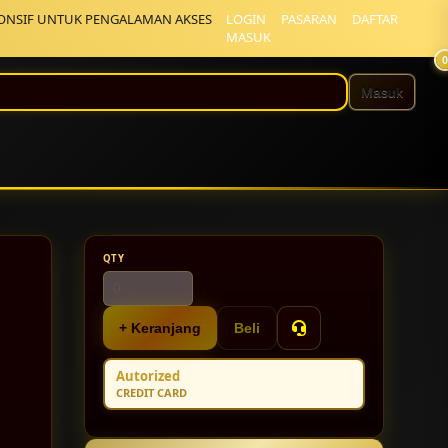
PONSIF UNTUK PENGALAMAN AKSES
LOGIN
PASARAN
DAFTAR
MASUK
0
Masuk
QTY
+ Keranjang
Beli
Autorized
CREDIT CARD