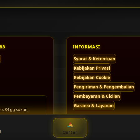
88
INFORMASI
Syarat & Ketentuan
Kebijakan Privasi
Kebijakan Cookie
Pengiriman & Pengembalian
Pembayaran & Cicilan
Garansi & Layanan
No. 84 gg sukun,
at 25365
M
Daftar