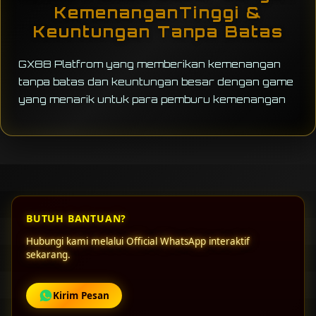
KemenanganTinggi &
Keuntungan Tanpa Batas
GX88 Platfrom yang memberikan kemenangan
tanpa batas dan keuntungan besar dengan game
yang menarik untuk para pemburu kemenangan
BUTUH BANTUAN?
Hubungi kami melalui Official WhatsApp interaktif
sekarang.
Kirim Pesan