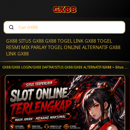
GX88
SITUS GX88
GX88 TOGEL
LINK GX88
TOGEL
RESMI
MIX PARLAY
TOGEL ONLINE
ALTERNATIF GX88
LINK GX88
GX88
/
GX88 LOGIN
/
GX88 DAFTAR
/
SITUS GX88
/
GX88 ALTERNATIF
/
GX88 > Situs Gacor dengan KemenanganTinggi & Keuntungan Tanpa Batas