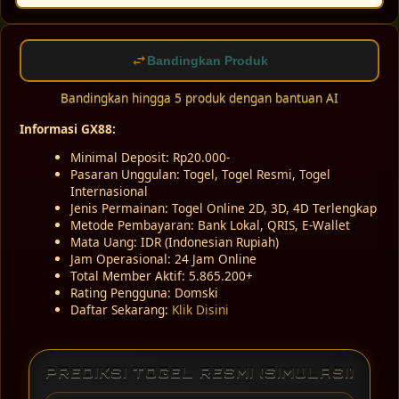
Bandingkan Produk
Bandingkan hingga 5 produk dengan bantuan AI
Informasi GX88:
Minimal Deposit: Rp20.000-
Pasaran Unggulan: Togel, Togel Resmi, Togel
Internasional
Jenis Permainan: Togel Online 2D, 3D, 4D Terlengkap
Metode Pembayaran: Bank Lokal, QRIS, E-Wallet
Mata Uang: IDR (Indonesian Rupiah)
Jam Operasional: 24 Jam Online
Total Member Aktif: 5.865.200+
Rating Pengguna: Domski
Daftar Sekarang:
Klik Disini
PREDIKSI TOGEL RESMI (SIMULASI)