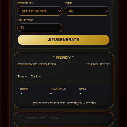
PASARAN
TIPE
MIN CONF
JITU
GENERATE
” READY ”
PASARAN REKOMENDASI
ANGKA UTAMA
-
-
-
-
Tipe:
Conf:
BBFS
ANGKA IKUT
SHIO
-
-
-
Tips: Ini simulasi hiburan. Tetap bijak & disiplin.
3 Alternatif Angka