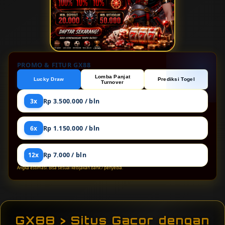
PROMO & FITUR GX88
Lomba Panjat
Lucky Draw
Prediksi Togel
Turnover
3x
Rp 3.500.000 / bln
6x
Rp 1.150.000 / bln
12x
Rp 7.000 / bln
Angka estimasi. Bisa sesuai kebijakan bank / penyedia.
GX88 > Situs Gacor dengan