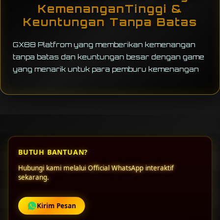
KemenanganTinggi &
Keuntungan Tanpa Batas
GX88 Platfrom yang memberikan kemenangan
tanpa batas dan keuntungan besar dengan game
yang menarik untuk para pemburu kemenangan
BUTUH BANTUAN?
Hubungi kami melalui Official WhatsApp interaktif
sekarang.
Kirim Pesan