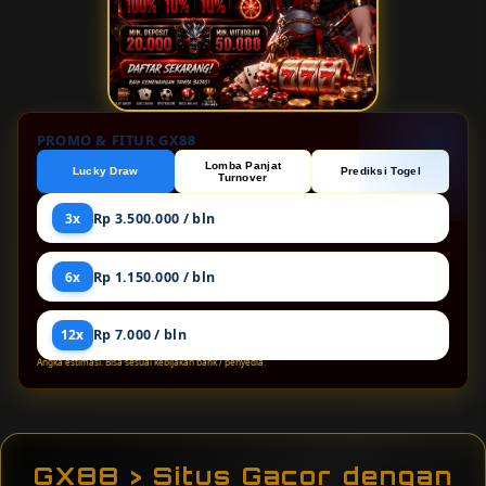
PROMO & FITUR GX88
Lomba Panjat
Lucky Draw
Prediksi Togel
Turnover
3x
Rp 3.500.000 / bln
6x
Rp 1.150.000 / bln
12x
Rp 7.000 / bln
Angka estimasi. Bisa sesuai kebijakan bank / penyedia.
GX88 > Situs Gacor dengan