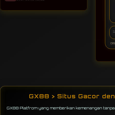
3
DI
GX88 > Situs Gacor de
GX88 Platfrom yang memberikan kemenangan tanpa 