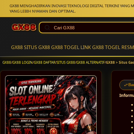
GX88 MENGHADIRKAN INOVASI TEKNOLOGI DIGITAL TERKINI YANG
YANG LEBIH NYAMAN DAN OPTIMAL.
GX88
SITUS GX88
GX88 TOGEL
LINK GX88
TOGEL RESM
GX88
/
GX88 LOGIN
/
GX88 DAFTAR
/
SITUS GX88
/
GX88 ALTERNATIF
/
GX88 > Situs G
Ba
Inform