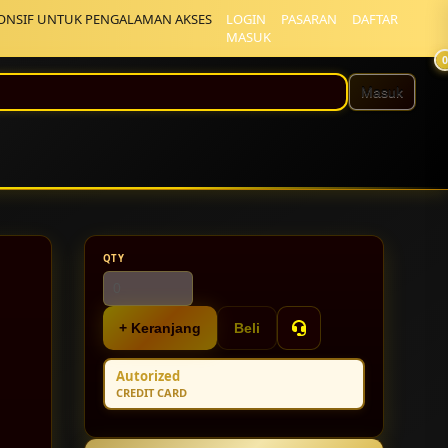
PONSIF UNTUK PENGALAMAN AKSES
LOGIN
PASARAN
DAFTAR
MASUK
0
Masuk
QTY
+ Keranjang
Beli
Autorized
CREDIT CARD