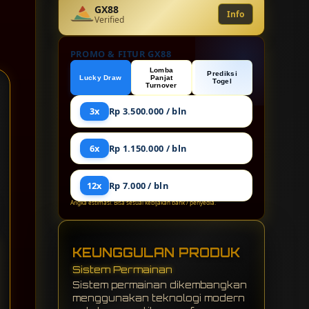
GX88
Info
Verified
PROMO & FITUR GX88
Lomba
Prediksi
Lucky Draw
Panjat
Togel
Turnover
3x
Rp 3.500.000 / bln
6x
Rp 1.150.000 / bln
12x
Rp 7.000 / bln
Angka estimasi. Bisa sesuai kebijakan bank / penyedia.
KEUNGGULAN PRODUK
Sistem Permainan
Sistem permainan dikembangkan
menggunakan teknologi modern