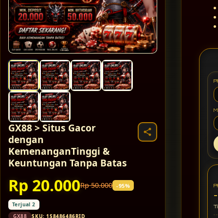
P
M
GX88 > Situs Gacor
dengan
KemenanganTinggi &
Keuntungan Tanpa Batas
Rp 20.000
Rp 50.000
-95%
P
-
Terjual 2
Ti
GX88
SKU:
1S8486486RID