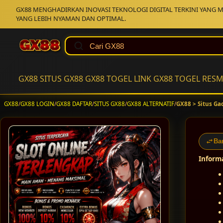
GX88 MENGHADIRKAN INOVASI TEKNOLOGI DIGITAL TERKINI YANG
YANG LEBIH NYAMAN DAN OPTIMAL.
GX88
SITUS GX88
GX88 TOGEL
LINK GX88
TOGEL RESM
GX88
/
GX88 LOGIN
/
GX88 DAFTAR
/
SITUS GX88
/
GX88 ALTERNATIF
/
GX88 > Situs G
Ba
Inform