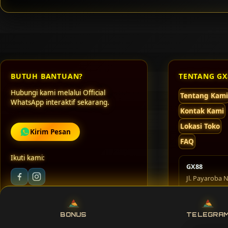
BUTUH BANTUAN?
TENTANG GX
Hubungi kami melalui Official
Tentang Kami
WhatsApp interaktif sekarang.
Kontak Kami
Lokasi Toko
Kirim Pesan
FAQ
Ikuti kami:
GX88
Jl. Payaroba 
Sumatera Bar
BONUS
TELEGRA