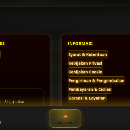
88
INFORMASI
Syarat & Ketentuan
Kebijakan Privasi
Kebijakan Cookie
Pengiriman & Pengembalian
Pembayaran & Cicilan
Garansi & Layanan
No. 84 gg sukun,
at 25365
M
Daftar