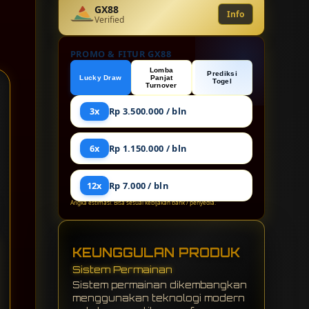
GX88
Info
Verified
PROMO & FITUR GX88
Lomba
Prediksi
Lucky Draw
Panjat
Togel
Turnover
3x
Rp 3.500.000 / bln
6x
Rp 1.150.000 / bln
12x
Rp 7.000 / bln
Angka estimasi. Bisa sesuai kebijakan bank / penyedia.
KEUNGGULAN PRODUK
Sistem Permainan
Sistem permainan dikembangkan
menggunakan teknologi modern