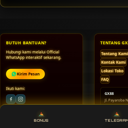
BUTUH BANTUAN?
TENTANG GX
Hubungi kami melalui Official
Tentang Kami
WhatsApp interaktif sekarang.
Kontak Kami
Lokasi Toko
Kirim Pesan
FAQ
Ikuti kami:
GX88
Jl. Payaroba 
Sumatera Bar
BONUS
TELEGRA