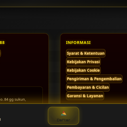
88
INFORMASI
Syarat & Ketentuan
Kebijakan Privasi
Kebijakan Cookie
Pengiriman & Pengembalian
Pembayaran & Cicilan
Garansi & Layanan
No. 84 gg sukun,
at 25365
M
Daftar