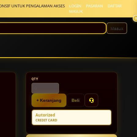
PONSIF UNTUK PENGALAMAN AKSES
LOGIN
PASARAN
DAFTAR
MASUK
0
Masuk
QTY
+ Keranjang
Beli
Autorized
CREDIT CARD