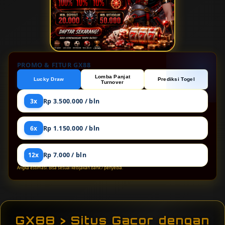
PROMO & FITUR GX88
Lomba Panjat
Lucky Draw
Prediksi Togel
Turnover
3x
Rp 3.500.000 / bln
6x
Rp 1.150.000 / bln
12x
Rp 7.000 / bln
Angka estimasi. Bisa sesuai kebijakan bank / penyedia.
GX88 > Situs Gacor dengan