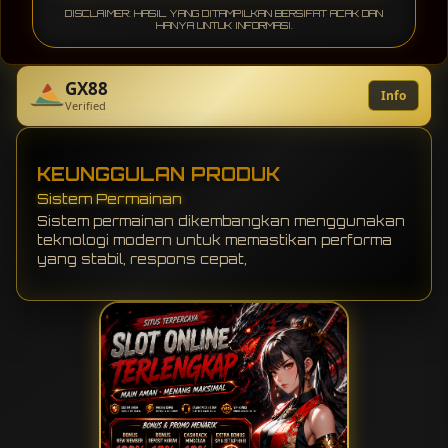
DISCLAIMER: HASIL YANG DITAMPILKAN BERSIFAT ACAK DAN
HANYA UNTUK INFORMASI.
GX88
Info
Verified
KEUNGGULAN PRODUK
Sistem Permainan
Sistem permainan dikembangkan menggunakan
teknologi modern untuk memastikan performa
yang stabil, respons cepat,