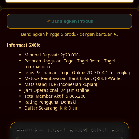
Bandingkan Produk
Bandingkan hingga 5 produk dengan bantuan AI
Informasi GX88:
Minimal Deposit: Rp20.000-
Pasaran Unggulan: Togel, Togel Resmi, Togel
Internasional
Jenis Permainan: Togel Online 2D, 3D, 4D Terlengkap
Metode Pembayaran: Bank Lokal, QRIS, E-Wallet
Mata Uang: IDR (Indonesian Rupiah)
Jam Operasional: 24 Jam Online
Total Member Aktif: 5.865.200+
Rating Pengguna: Domski
Daftar Sekarang:
Klik Disini
PREDIKSI TOGEL RESMI (SIMULASI)