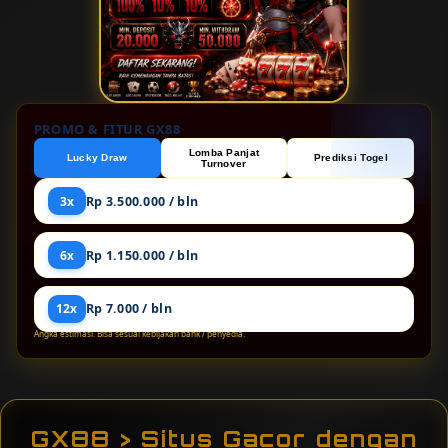
PROMO & FITUR GX88
Lomba Panjat
Lucky Draw
Prediksi Togel
Turnover
3x
Rp 3.500.000 / bln
6x
Rp 1.150.000 / bln
12x
Rp 7.000 / bln
Angka estimasi. Bisa sesuai kebijakan bank / penyedia.
GX88 > Situs Gacor dengan