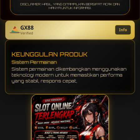
DISCLAIMER: HASIL YANG DITAMPILKAN BERSIFAT ACAK DAN
HANYA UNTUK INFORMASI.
GX88
Info
Verified
KEUNGGULAN PRODUK
Sistem Permainan
Sistem permainan dikembangkan menggunakan
teknologi modern untuk memastikan performa
yang stabil, respons cepat,