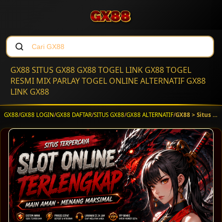
GX88
SITUS GX88
GX88 TOGEL
LINK GX88
TOGEL
RESMI
MIX PARLAY
TOGEL ONLINE
ALTERNATIF GX88
LINK GX88
GX88
/
GX88 LOGIN
/
GX88 DAFTAR
/
SITUS GX88
/
GX88 ALTERNATIF
/
GX88 > Situs Gacor dengan KemenanganTinggi & Keuntungan Tanpa Batas