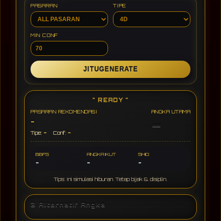
PASARAN
TIPE
MIN CONF
JITU
GENERATE
” READY ”
PASARAN REKOMENDASI
ANGKA UTAMA
-
-
-
-
Tipe:
Conf:
BBFS
ANGKA IKUT
SHIO
-
-
-
Tips: Ini simulasi hiburan. Tetap bijak & disiplin.
3 Alternatif Angka