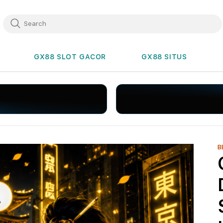
GX88 SLOT GACOR
GX88 SITUS
B