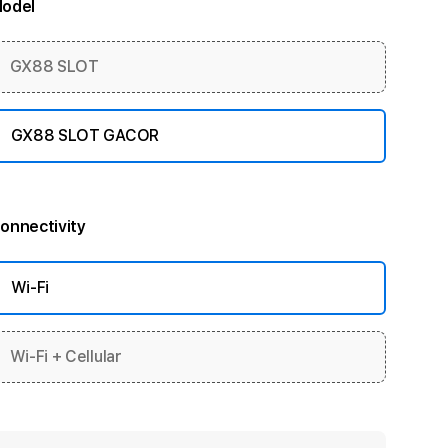
odel
More information
GX88 SLOT
GX88 SLOT GACOR
onnectivity
More information
Wi-Fi
Wi-Fi + Cellular