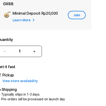
GX88
Minimal Deposit
Rp20,000
Add
Join
Learn More
Apple
Care
uantity
Decrease
Increase
quantity
quantity
for
for
et it fast
GX88
GX88
'
'
Pickup
Provider
Provider
View store availability
Situs
Situs
Daftar
Daftar
Shipping
Login
Login
Typically ships in 1-3 days.
Resmi
Resmi
Pre-orders will be processed on launch day
Slot88
Slot88