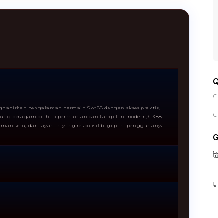
Q
hadirkan pengalaman bermain Slot88 dengan akses praktis,
dukung beragam pilihan permainan dan tampilan modern, GX88
n seru, dan layanan yang responsif bagi para penggunanya.
G
rbagai provider populer dengan akses mudah, tampilan praktis,
 interaktif.