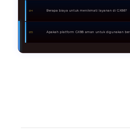
Anda dapat mengakses platform resmi melalui URL ht
wholesale-pack-1kg/.
Berapa biaya untuk menikmati layanan di GX88?
04
Layanan akses premium di GX88 tersedia dengan pena
Apakah platform GX88 aman untuk digunakan be
05
Ya, GX88 mengutamakan sistem yang stabil, perlindun
mendukung pengalaman bermain lebih nyaman.