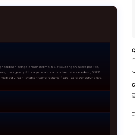
Q
hadirkan pengalaman bermain Slot88 dengan akses praktis,
dukung beragam pilihan permainan dan tampilan modern, GX88
n seru, dan layanan yang responsif bagi para penggunanya.
G
rbagai provider populer dengan akses mudah, tampilan praktis,
 interaktif.