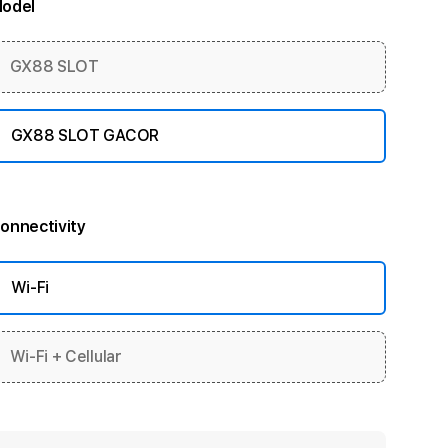
odel
More information
GX88 SLOT
GX88 SLOT GACOR
onnectivity
More information
Wi-Fi
Wi-Fi + Cellular