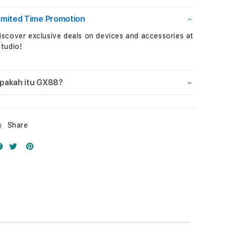
Menjadi
Menjadi
Kunci
Kunci
imited Time Promotion
Kesuksesan
Kesuksesan
iscover exclusive deals on devices and accessories at
Studio!
pakah itu GX88?
Share