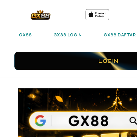
GX88
GX88 LOGIN
GX88 DAFTAR
LOGIN
Skip to
product
information