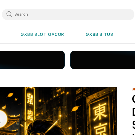
GX88 SLOT GACOR
GX88 SITUS
B