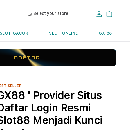
Select your store
Log in
Cart
SLOT GACOR
SLOT ONLINE
GX 88
DAFTAR
EST SELLER
GX88 ' Provider Situs
Daftar Login Resmi
Slot88 Menjadi Kunci