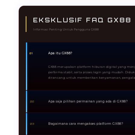
EKSKLUSIF FAQ GX88
Informasi Penting Untuk Pengguna GX88
Apa itu GX88?
01
GX88 merupakan platform hiburan digital yang meng
performa stabil, serta proses login yang mudah. Di
dirancang untuk memberikan kenyamanan, pengalama
Apa saja pilihan permainan yang ada di GX88?
02
GX88 menyediakan beragam pilihan permainan dari be
dan pengalaman bermain yang nyaman yang seru dan
Bagaimana cara mengakses platform GX88?
03