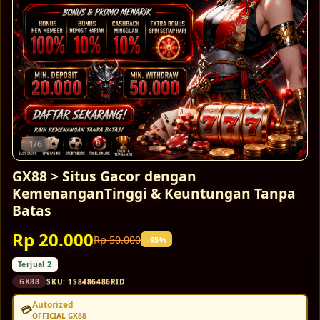
1/6
GX88 > Situs Gacor dengan
KemenanganTinggi & Keuntungan Tanpa
Batas
Rp 20.000
Rp 50.000
-95%
Terjual 2
GX88
SKU:
1S8486486RID
Autorized
💳
OFFICIAL GX88