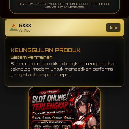
DISCLAIMER: HASIL YANG DITAMPILKAN BERSIFAT ACAK DAN
HANYA UNTUK INFORMASI.
GX88
Info
Verified
KEUNGGULAN PRODUK
Sistem Permainan
Sistem permainan dikembangkan menggunakan
teknologi modern untuk memastikan performa
yang stabil, respons cepat,