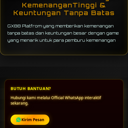
KemenanganTinggi &
Keuntungan Tanpa Batas
GX88 Platfrom yang memberikan kemenangan
tanpa batas dan keuntungan besar dengan game
yang menarik untuk para pemburu kemenangan
BUTUH BANTUAN?
Hubungi kami melalui Official WhatsApp interaktif
sekarang.
Kirim Pesan